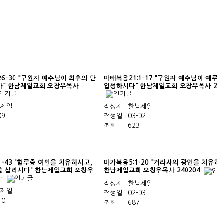
26-30 "구원자 예수님이 최후의 만
마태복음21:1-17 "구원자 예수님이 
다" 한남제일교회 오창우목사
입성하시다" 한남제일교회 오창우목사 24
제일
작성자
한남제일
09
작성일
03-02
조회
623
1-43 "혈루증 여인을 치유하시고,
마가복음5:1-20 "거라사의 광인을 치유
을 살리시다" 한남제일교회 오창우
한남제일교회 오창우목사 240204
1…
작성자
한남제일
제일
작성일
02-03
10
조회
687