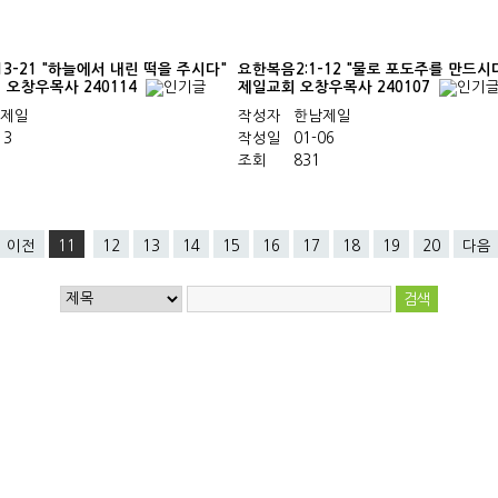
13-21 "하늘에서 내린 떡을 주시다"
요한복음2:1-12 "물로 포도주를 만드시
오창우목사 240114
제일교회 오창우목사 240107
제일
작성자
한남제일
13
작성일
01-06
조회
831
이전
11
12
13
14
15
16
17
18
19
20
다음