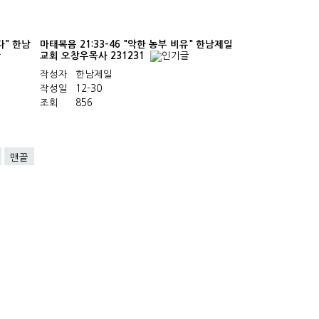
다" 한남
마태복음 21:33-46 "악한 농부 비유" 한남제일
교회 오창우목사 231231
작성자
한남제일
작성일
12-30
조회
856
맨끝