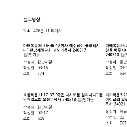
설교영상
Total 406건
11 페이지
마태복음26:36-46 "구원자 예수님이 붙잡히시
마태복음26:
다" 한남제일교회 고노아목사 240317
찬을 베푸시
240310
작성자
한남제일
작성자
한남
작성일
03-16
작성일
03-
조회
774
조회
634
요한복음11:17-37 "죽은 나사로를 살리시다" 한
마가복음5:2
남제일교회 오창우목사 240218
야이로의 딸
목사 2402
작성자
한남제일
작성자
한남
작성일
02-17
작성일
02-
조회
809
조회
707