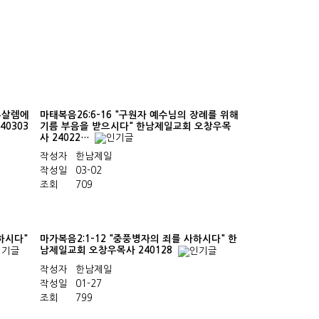
예루살렘에
마태복음26:6-16 "구원자 예수님의 장례를 위해
0303
기름 부음을 받으시다" 한남제일교회 오창우목
사 24022…
작성자
한남제일
작성일
03-02
조회
709
하시다"
마가복음2:1-12 "중풍병자의 죄를 사하시다" 한
남제일교회 오창우목사 240128
작성자
한남제일
작성일
01-27
조회
799