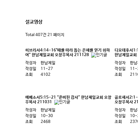
설교영상
Total 407건
21 페이지
히브리서4:14-16"때를 따라 돕는 은혜를 얻기 위하
디모데후서1:
여” 한남제일교회 오창우목사 211128
한남제일교회 
작성자
한남제일
작성자
한남
작성일
11-27
작성일
11-
조회
4102
조회
211
에베소서5:15-21 “준비된 감사” 한남제일교회 오창
골로새서2:1
우목사 211031
오창우목사 21
작성자
한남제일
작성자
한남
작성일
10-30
작성일
10-
조회
2468
조회
237