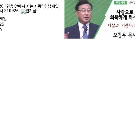
0 “믿음 안에서 사는 사람” 한남제일
 210926
제일
25
0
데살로니가전서2:1-8 “사랑으로 회복하게 
한남제일교회 오창우목사 210919
작성자
한남제일
작성일
09-18
조회
2003
이전
21
22
23
24
25
26
27
28
29
30
다음