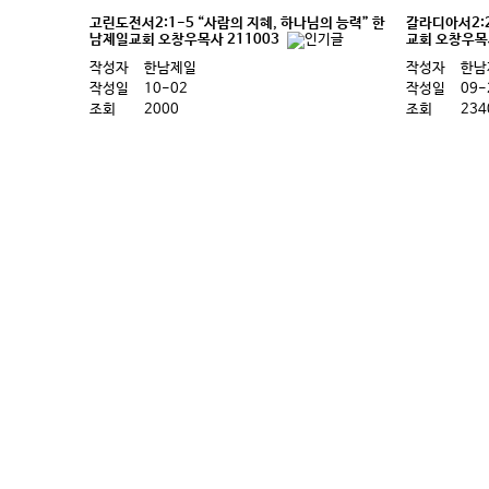
고린도전서2:1-5 “사람의 지혜, 하나님의 능력” 한
갈라디아서2:2
남제일교회 오창우목사 211003
교회 오창우목사
작성자
한남제일
작성자
한남
작성일
10-02
작성일
09-
조회
2000
조회
234
처음