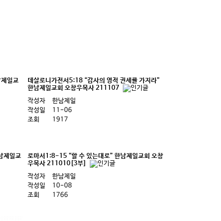
한남제일교
데살로니가전서5:18 “감사의 영적 권세를 가지라”
한남제일교회 오창우목사 211107
작성자
한남제일
작성일
11-06
조회
1917
한남제일교
로마서1:8-15 “할 수 있는대로” 한남제일교회 오창
우목사 211010[3부]
작성자
한남제일
작성일
10-08
조회
1766