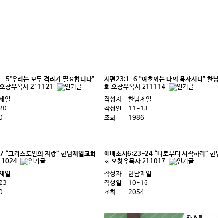
1-5"우리는 모두 격려가 필요합니다”
시편23:1-6 “여호와는 나의 목자시니” 
오창우목사 211121
회 오창우목사 211114
제일
작성자
한남제일
20
작성일
11-13
0
조회
1986
-7 “그리스도인의 자랑” 한남제일교회
에베소서6:23-24 “나로부터 시작하리” 
1024
회 오창우목사 211017
제일
작성자
한남제일
23
작성일
10-16
0
조회
2054