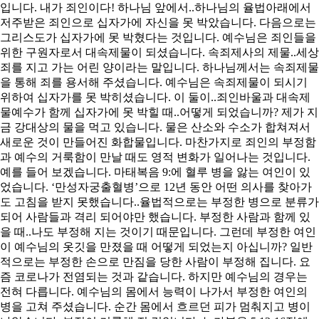
입니다. 내가 죄인이다! 하나님 앞에서..하나님의 율법아래에서
저주받은 죄인으로 십자가에 자신을 못 박았습니다. 다음으로는
그리스도가 십자가에 못 박혔다는 것입니다. 예수님은 죄인들을
위한 구원자로서 대속제물이 되셨습니다. 속죄제사의 제물..세상
죄를 지고 가는 어린 양이라는 말입니다. 하나님께서는 속죄제물
을 통해 죄를 용서해 주셨습니다. 예수님은 속죄제물이 되시기
위하여 십자가를 못 박히셨습니다. 이 둘이..죄인바울과 대속제
물예수가 함께 십자가에 못 박힐 때..어떻게 되었습니까? 제가 지
금 강대상의 물을 먹고 있습니다. 물은 산소와 수소가 합쳐져서
새로운 것이 만들어진 화합물입니다. 마찬가지로 죄인의 부정함
과 예수의 거룩함이 만날 때도 영적 변화가 일어나는 것입니다.
예를 들어 보겠습니다. 마태복음 9:에 혈루 병을 앓는 여인이 있
었습니다. ‘만성자궁출혈병’으로 12년 동안 어떤 의사를 찾아가
도 고침을 받지 못했습니다..율법적으로는 부정한 병으로 분류가
되어 사람들과 격리 되어야만 했습니다. 부정한 사람과 함께 있
을 때..나도 부정해 지는 것이기 때문입니다. 그런데 부정한 여인
이 예수님의 옷깃을 만졌을 때 어떻게 되었는지 아십니까? 일반
적으로는 부정한 손으로 만짐을 당한 사람이 부정해 집니다. 요
즘 코로나가 전염되는 것과 같습니다. 하지만 예수님의 경우는
전혀 다릅니다. 예수님의 몸에서 능력이 나가서 부정한 여인의
병을 고쳐 주셨습니다. 순간 몸에서 흐르던 피가 멈춰지고 병이