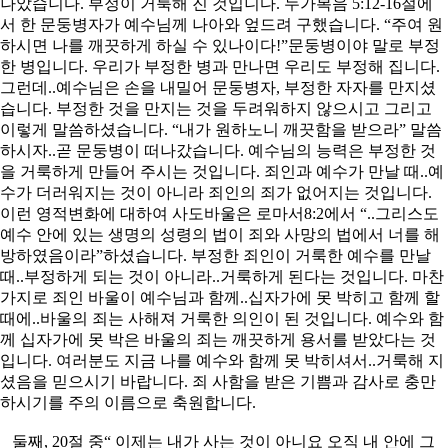
나았습니다. 부정이 거룩해 진 것입니다. 누가복음 5:12-16절에
서 한 문둥병자가 예수님께 나아와 엎드려 구했습니다. “주여 원
하시면 나를 깨끗하게 하실 수 있나이다!”문둥병이야 말로 부정
한 병입니다. 우리가 부정한 병과 만나면 우리도 부정해 집니다.
그런데..예수님은 손을 내밀어 문둥병자, 부정한 자자를 만지셨
습니다. 부정한 것을 만지는 것을 두려워하지 않으시고 그리고
이렇게 말씀하셨습니다. “내가 원하노니 깨끗함을 받으라” 말씀
하시자..곧 문둥병이 떠나갔습니다. 예수님의 능력은 부정한 것
을 거룩하게 만들어 주시는 것입니다. 죄인과 예수가 만날 때..예
수가 더러워지는 것이 아니라 죄인의 죄가 없어지는 것입니다.
이런 영적변화에 대하여 사도바울은 로마서8:2에서 “..그리스도
예수 안에 있는 생명의 성령의 법이 죄와 사망의 법에서 너를 해
방하였음이라”하셨습니다. 부정한 죄인이 거룩한 예수를 만날
때..부정하게 되는 것이 아니라..거룩하게 된다는 것입니다. 마찬
가지로 죄인 바울이 예수님과 함께..십자가에 못 박히고 함께 할
때에..바울의 죄는 사해져 거룩한 의인이 된 것입니다. 예수와 함
께 십자가에 못 박은 바울의 죄는 깨끗하게 용서를 받았다는 것
입니다. 여러분도 지금 나를 예수와 함께 못 박히셔서..거룩해 지
셨음을 믿으시기 바랍니다. 죄 사함을 받은 기쁨과 감사로 충만
하시기를 주의 이름으로 축원합니다.
둘째, 20절 중“ 이제는 내가 사는 것이 아니요 오직 내 안에 그