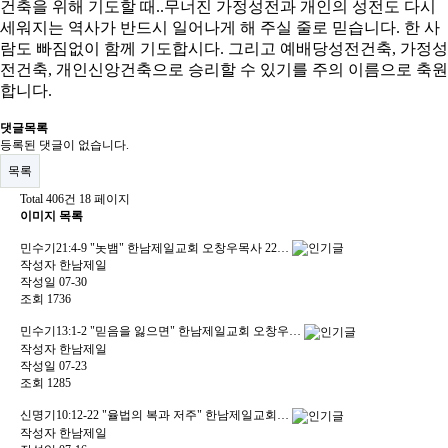
건축을 위해 기도할 때..무너진 가정성전과 개인의 성전도 다시
세워지는 역사가 반드시 일어나게 해 주실 줄로 믿습니다. 한 사
람도 빠짐없이 함께 기도합시다. 그리고 예배당성전건축, 가정성
전건축, 개인신앙건축으로 승리할 수 있기를 주의 이름으로 축원
합니다.
댓글목록
등록된 댓글이 없습니다.
목록
Total 406건
18 페이지
이미지 목록
민수기21:4-9 "놋뱀" 한남제일교회 오창우목사 22…
작성자
한남제일
작성일
07-30
조회
1736
민수기13:1-2 "믿음을 잃으면" 한남제일교회 오창우…
작성자
한남제일
작성일
07-23
조회
1285
신명기10:12-22 "율법의 복과 저주" 한남제일교회…
작성자
한남제일