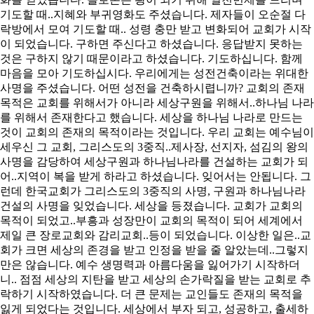
기도할 때..지혜와 부귀영화도 주셨습니다. 제자들이 오순절 다
락방에서 모여 기도할 때.. 성령 충만 받고 변화되어 교회가 시작
이 되었습니다. 구하면 주신다고 하셨습니다. 응답받지 못하는
것은 구하지 않기 때문이라고 하셨습니다. 기도하십니다. 함께
마음을 모아 기도하십시다. 우리에게는 성전건축이라는 위대한
사명을 주셨습니다. 어떤 성전을 건축하시렵니까? 교회의 존재
목적은 교회를 위해서가 아니라 세상구원을 위해서..하나님 나라
를 위해서 존재한다고 했습니다. 세상을 하나님 나라로 만드는
것이 교회의 존재의 목적이라는 것입니다. 우리 교회는 예수님이
세우신 그 교회, 그리스도의 3중직..제사장, 선지자, 섬김의 왕의
사명을 감당하여 세상구원과 하나님나라를 건설하는 교회가 되
어..지역이 복을 받게 하라고 하셨습니다. 잊어서는 안됩니다. 그
런데 한국교회가 그리스도의 3중직의 사명, 구원과 하나님나라
건설의 사명을 잊었습니다. 세상을 등졌습니다. 교회가 교회의
목적이 되었고..부흥과 성장만이 교회의 목적이 되어 세계에서
제일 큰 장로교회와 감리교회..등이 되었습니다. 이상한 일은..교
회가 크면 세상의 존경을 받고 인정을 받을 줄 알았는데..그렇지
만은 않습니다. 예수 생명력과 아름다움을 잃어가기 시작하더
니.. 점점 세상의 지탄을 받고 세상의 손가락질을 받는 교회로 추
락하기 시작하였습니다. 더 큰 문제는 교인들도 존재의 목적을
잃게 되었다는 것입니다. 세상에서 부자 되고, 성공하고, 출세하