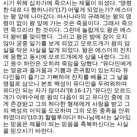
시기 위해 십자가에 죽으시는 제물이 되셨다. “명령
한 대로 다 행하니라”(17) 어떻게 되었는가? 에스더
는 왕 앞에 나아갔다. 바사나라의 규례에는 왕의 명
령이 없이 왕 앞에 가는 것은 죽음이다. 그래서 죽으
면 죽으리라 한 것이다. 그런데 놀랍게도 왕은 에스
더 왕비를 맞이했다. 그리고 왕은 밤에 잠이 오지
않아 궁중 일기를 보게 되었고 모르드개가 왕의 암
살을 막은 사실을 알게 되었다. 왕은 에스더의 잔치
에 응했고 동시에 모르드개에게 상을 내렸다. 그리
고 원수 하만은 오히려 죽임을 당했다. “유다인에게
는 영광과 즐거움과 기쁨과 존귀함이 있는지라 유
다인들이 즐기고 기뻐하여 잔치를 베풀고 그 날을
명절로 삼으니 본토 백성이 유다인을 두려워하여
유다인 되는 자가 많더라”(8:16-17) “유다인 모르드
개가 아하수에로 왕의 다음이 되고 유다인 중에 크
게 존경받고 그의 허다한 형제에게 사랑을 받고 그
의 백성의 이익을 도모하며 그의 모든 종족을 안위
하였더라”(10:3) 할렐루야다! 하나님께서는 살아있
는 믿음은 제물이 되는 믿음을 축복하신다는 사실
을 믿으시기 바란다.