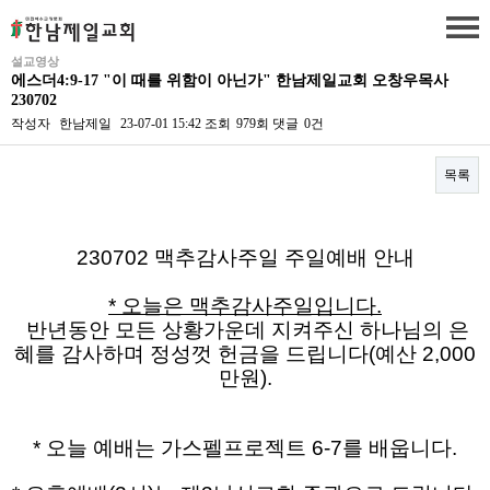
설교영상
에스더4:9-17 "이 때를 위함이 아닌가" 한남제일교회 오창우목사
230702
작성자
한남제일
23-07-01 15:42
조회
979회
댓글
0건
목록
본문
230702 맥추감사주일 주일예배 안내
* 오늘은 맥추감사주일입니다.
반년동안 모든 상황가운데 지켜주신 하나님의 은
혜를 감사하며 정성껏 헌금을 드립니다(예산 2,000
만원).
* 오늘 예배는 가스펠프로젝트 6-7를 배웁니다.