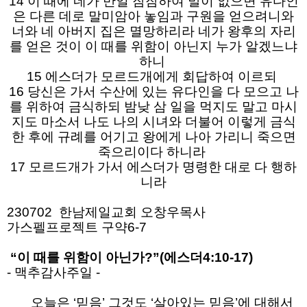
14 이 때에 네가 만일 잠잠하여 말이 없으면 유다인
은 다른 데로 말미암아 놓임과 구원을 얻으려니와
너와 네 아버지 집은 멸망하리라 네가 왕후의 자리
를 얻은 것이 이 때를 위함이 아닌지 누가 알겠느냐
하니
15 에스더가 모르드개에게 회답하여 이르되
16 당신은 가서 수산에 있는 유다인을 다 모으고 나
를 위하여 금식하되 밤낮 삼 일을 먹지도 말고 마시
지도 마소서 나도 나의 시녀와 더불어 이렇게 금식
한 후에 규례를 어기고 왕에게 나아 가리니 죽으면
죽으리이다 하니라
17 모르드개가 가서 에스더가 명령한 대로 다 행하
니라
230702 한남제일교회 오창우목사
가스펠프로젝트 구약6-7
“이 때를 위함이 아닌가?”(에스더4:10-17)
- 맥추감사주일 -
오늘은 ‘믿음’ 그것도 ‘살아있는 믿음’에 대해서