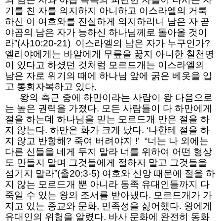
기를 친 자를 의지하지 아니하고 이스라엘의 거룩
하신 이 여호와를 진실하게 의지하리니 남은 자 곧
야곱의 남은 자가 능하신 하나님께로 돌아올 것이
라”(사10:20-21) 이스라엘의 남은 자가 누구인가?
엘리야에게는 바알에게 무릎을 꿇지 아니한 칠천명
이 있다고 하셨던 것처럼 모르드개는 이스라엘의
남은 자로 위기의 때에 하나님 앞에 굵은 베옷을 입
고 통회자복하고 있다.
왕의 측근 중에 하만이라는 사람이 왕 다음으로
는 높은 권력을 가졌다. 모든 사람들이 다 하만에게
절을 하는데 하나님을 믿는 모르드개 만은 절을 하
지 않는다. 하만은 화가 크게 났다. ‘나한테 절을 하
지 않고 반항해? 죽여 버려야지 !’ “너는 나 외에는
다른 신들을 네게 두지 말라 너를 위하여 어떤 형상
도 만들지 말며 그것들에게 절하지 말고 그것들을
섬기지 말라”(출20:3-5) 여호와 신앙 때문에 절을 하
지 않는 모르드개 뿐 아니라 동족 유대인들까지 다
죽일 수 있는 왕의 조서를 받아냈다. 모르드개가 가
지고 있는 종교와 문화, 민족성을 싫어했다. 왕에게
유대인의 위험을 알렸다. 바사 문화에 완전히 동화