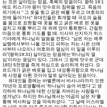
는 것은 살아있는 믿음, 축복의 믿음이다. 왕하 19:1
에도 히스기야 왕이 앗수르의 침략을 받고 죽음의
위기에서 “ 그 옷을 찢고 굵은 베를 두르고 여호와의
전에 들어가서” 유대인들은 회개할 때 극도의 슬픔
을 몸으로 표현할 때 옷을 찢고 굵은 베로 된 옷을
걸치고 재를 뿌리고 재 위에 앉아 통회했다. 간절한
마음으로 통회 기도를 할 때, 이사야 선지자가 히스
기야에게 하나님의 말씀을 전한다. “남은 자는 예루
살렘에서부터 나올 것이요 피하는 자는 시온 산에
서부터 나오리니 여호와의 열심이 이 일을 이루리
라”(왕하19:31) 살아있는 믿음에는‘하나님의 열
심’이라는 응답이 있다. 그래서 그 밤에 앗수르 군대
18만 5천명을 죽게 하심으로 승리하게 하셨다. 모
르드개가 굵은 베옷을 입고 대성통곡함으로 하나님
께 사정을 아뢴 것이야 말로 살아있는 믿음이다.
유대인들 중에는 바벨론에서 바사나라까지 오랜
70년의 포로생활에서 ‘하나님이 숨어 버렸다’고 생
각하여 하나님에 대한 신앙을 저버리는 사람들이
생겨났다. 하지만 하나님께서는‘야곱의 남은 자’를
통해 역사하실 것을 약속하셨다. “그 날에 이스라엘
의 남은 자와 야곱 족속의 피난한 자들이 다시는 자