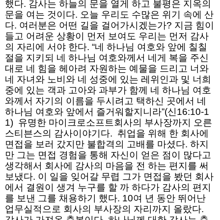
했다. 감사는 하늘의 문을 열게 하고 불평은 지옥의
문을 여는 것이다. 오늘 우리도 수많은 위기 속에 산
다. 여러분은 어떤 길을 걸어가시겠는가? 지금 힘이
들고 어려운 상황이 먼저 보여도 우리는 먼저 감사
의 자리에 서야 한다. “네 하나님 여호와 앞에 칠칠
절을 지키되 네 하나님 여호와께서 네게 복을 주신
대로 네 힘을 헤아려 자원하는 예물을 드리고 너와
네 자녀와 노비와 네 성중에 있는 레위인과 및 너희
중에 있는 객과 고아와 과부가 함께 네 하나님 여호
와께서 자기의 이름을 두시려고 택하신 곳에서 네
하나님 여호와 앞에서 즐거워할지니라”(신16:10-1
1) 유명한 마이크로소프트회사의 부사장까지 오른
스티븐스의 감사이야기다. 취업을 위해 한 회사에
면접을 보러 갔지만 불합격의 고배를 마셨다. 하지
만 그는 면접 경험을 통해 자신이 얻은 점이 많다고
생각해서 회사에 감사의 마음을 전 하는 편지를 써
보냈다. 이 일을 잊어갈 무렵 그가 면접을 봤던 회사
에서 결원이 생겨 누구를 할 까 하다가 감사의 편지
를 보낸 그를 채용하기 했다. 10여 년 동안 뛰어난
업무실적으로 회사의 부사장의 자리까지 올랐다.
감사가 가져온 축복이다. 하나님께 대한 감사는 축