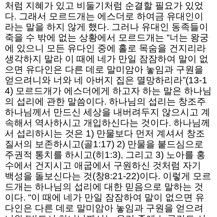
처럼 지혜가 있고 비둘기처럼 순결할 필요가 있었
다. 그래서 모르드개는 에스더로 하여금 유대인이
라는 말을 하지 않게 했다. 그러나 유대인 동족들이
죽을 수 밖에 없는 상황에서 모르드개는 “너는 왕궁
에 있으니 모든 유다인 중에 홀로 목숨을 건지리라
생각하지 말라 이 때에 네가 만일 잠잠하여 말이 없
으면 유다인은 다른 데로 말미암아 놓임과 구원을
얻으려니와 너와 네 아버지 집은 멸망하리라”(13-1
4) 모르드개가 에스더에게 하고자 하는 말은 하나님
의 섭리에 관한 말씀이다. 하나님의 섭리는 창조주
하나님께서 만드신 세상을 내버려두지 않으시고 계
속해서 역사하시고 개입하신다는 것이다. 하나님께
서 섭리하시는 것은 1) 만물보다 먼저 계셔서 창조
질서의 보존하시고(골1:17) 2) 만물을 붙드심으로
주권적 통치를 하시고(히1:3), 그리고 3) 노아를 홍
수에서 건지시고 애굽에서 구원하신 것처럼 자기
백성을 돌보신다는 것(창8:21-22)이다. 이렇게 모르
드개는 하나님의 섭리에 대한 믿음으로 말하는 것
이다. “이 때에 네가 만일 잠잠하여 말이 없으면 유
다인은 다른 데로 말미암아 놓임과 구원을 얻으려