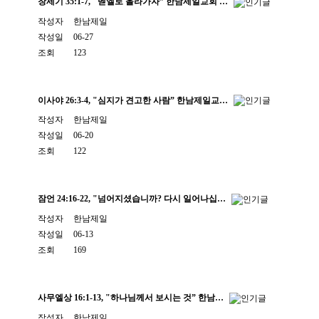
창세기 35:1-7, "벧엘로 올라가자” 한남제일교회 …
작성자
한남제일
작성일
06-27
조회
123
이사야 26:3-4, "심지가 견고한 사람” 한남제일교…
작성자
한남제일
작성일
06-20
조회
122
잠언 24:16-22, "넘어지셨습니까? 다시 일어나십…
작성자
한남제일
작성일
06-13
조회
169
사무엘상 16:1-13, "하나님께서 보시는 것” 한남…
작성자
한남제일