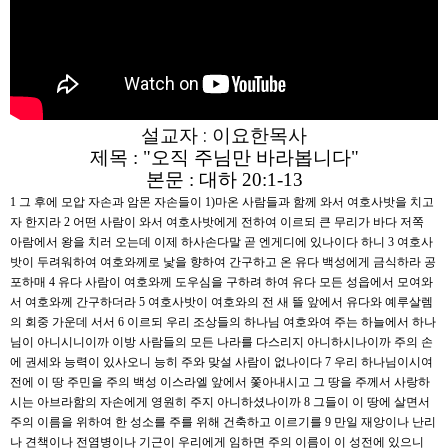
설교자 : 이요한목사
제목 : "오직 주님만 바라봅니다"
본문 : 대하 20:1-13
1 그 후에 모압 자손과 암몬 자손들이 1)마온 사람들과 함께 와서 여호사밧을 치고
자 한지라 2 어떤 사람이 와서 여호사밧에게 전하여 이르되 큰 무리가 바다 저쪽
아람에서 왕을 치러 오는데 이제 하사손다말 곧 엔게디에 있나이다 하니 3 여호사
밧이 두려워하여 여호와께로 낯을 향하여 간구하고 온 유다 백성에게 금식하라 공
포하매 4 유다 사람이 여호와께 도우심을 구하려 하여 유다 모든 성읍에서 모여와
서 여호와께 간구하더라 5 여호사밧이 여호와의 전 새 뜰 앞에서 유다와 예루살렘
의 회중 가운데 서서 6 이르되 우리 조상들의 하나님 여호와여 주는 하늘에서 하나
님이 아니시니이까 이방 사람들의 모든 나라를 다스리지 아니하시나이까 주의 손
에 권세와 능력이 있사오니 능히 주와 맞설 사람이 없나이다 7 우리 하나님이시여
전에 이 땅 주민을 주의 백성 이스라엘 앞에서 쫓아내시고 그 땅을 주께서 사랑하
시는 아브라함의 자손에게 영원히 주지 아니하셨나이까 8 그들이 이 땅에 살면서
주의 이름을 위하여 한 성소를 주를 위해 건축하고 이르기를 9 만일 재앙이나 난리
나 견책이나 전염병이나 기근이 우리에게 임하면 주의 이름이 이 성전에 있으니