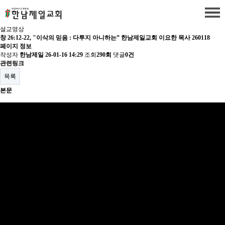
설교영상
창 26:12-22, "이삭의 믿음 : 다투지 아니하는” 한남제일교회 이요한 목사 260118
페이지 정보
작성자
한남제일
26-01-16 14:29
조회
290회
댓글
0건
관련링크
목록
본문