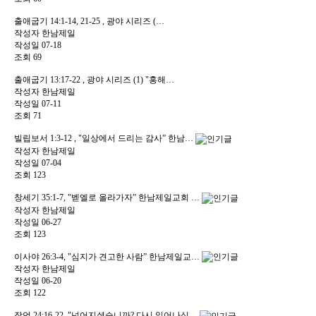
출애굽기 14:1-14, 21-25 , 광야 시리즈 (…
작성자
한남제일
작성일
07-18
조회
69
출애굽기 13:17-22 , 광야 시리즈 (1) "홍해…
작성자
한남제일
작성일
07-11
조회
71
빌립보서 1:3-12 , "일상에서 드리는 감사” 한남…
작성자
한남제일
작성일
07-04
조회
123
창세기 35:1-7, "벧엘로 올라가자” 한남제일교회 …
작성자
한남제일
작성일
06-27
조회
123
이사야 26:3-4, "심지가 견고한 사람” 한남제일교…
작성자
한남제일
작성일
06-20
조회
122
잠언 24:16-22, "넘어지셨습니까? 다시 일어나십…