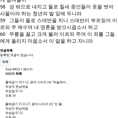
게 달려들어

58   성 밖으로 내치고 돌로 칠새 증인들이 옷을 벗어 
사울이라 하는 청년의 발 앞에 두니라

59   그들이 돌로 스데반을 치니 스데반이 부르짖어 이
르되 주 예수여 내 영혼을 받으시옵소서 하고 
60   무릎을 꿇고 크게 불러 이르되 주여 이 죄를 그들
에게 돌리지 마옵소서 이 말을 하고 자니라
댓글목록
등록된 댓글이 없습니다.
목록
Total 406건
1 페이지
이미지 목록
출애굽기 16:1-12, 광야 시리즈 (4) "하늘에서…
작성자
한남제일
작성일
07-31
조회
54
출애굽기 15:22-27, 광야 시리즈 (3) "단 물…
작성자
한남제일
작성일
07-25
조회
60