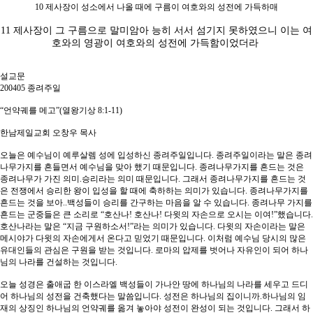
10 제사장이 성소에서 나올 때에 구름이 여호와의 성전에 가득하매
11 제사장이 그 구름으로 말미암아 능히 서서 섬기지 못하였으니 이는 여
호와의 영광이 여호와의 성전에 가득함이었더라 
설교문
200405 종려주일
“언약궤를 메고”(열왕기상 8:1-11)
한남제일교회 오창우 목사
오늘은 예수님이 예루살렘 성에 입성하신 종려주일입니다. 종려주일이라는 말은 종려
나무가지를 흔들면서 예수님을 맞아 했기 때문입니다. 종려나무가지를 흔드는 것은
종려나무가 가진 의미.승리라는 의미 때문입니다. 그래서 종려나무가지를 흔드는 것
은 전쟁에서 승리한 왕이 입성을 할 때에 축하하는 의미가 있습니다. 종려나무가지를
흔드는 것을 보아..백성들이 승리를 간구하는 마음을 알 수 있습니다. 종려나무 가지를
흔드는 군중들은 큰 소리로 “호산나! 호산나! 다윗의 자손으로 오시는 이여!”했습니다.
호산나라는 말은 “지금 구원하소서!”라는 의미가 있습니다. 다윗의 자손이라는 말은
메시야가 다윗의 자손에게서 온다고 믿었기 때문입니다. 이처럼 예수님 당시의 많은
유대인들의 관심은 구원을 받는 것입니다. 로마의 압제를 벗어나 자유인이 되어 하나
님의 나라를 건설하는 것입니다.
오늘 성경은 출애굽 한 이스라엘 백성들이 가나안 땅에 하나님의 나라를 세우고 드디
어 하나님의 성전을 건축했다는 말씀입니다. 성전은 하나님의 집이니까.하나님의 임
재의 상징인 하나님의 언약궤를 옮겨 놓아야 성전이 완성이 되는 것입니다. 그래서 하