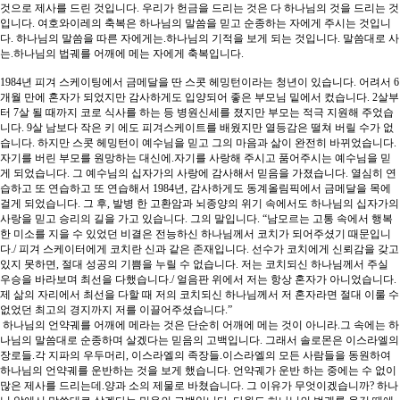
것으로 제사를 드린 것입니다. 우리가 헌금을 드리는 것은 다 하나님의 것을 드리는 것
입니다. 여호와이레의 축복은 하나님의 말씀을 믿고 순종하는 자에게 주시는 것입니
다. 하나님의 말씀을 따른 자에게는.하나님의 기적을 보게 되는 것입니다. 말씀대로 사
는.하나님의 법궤를 어깨에 메는 자에게 축복입니다.
1984년 피겨 스케이팅에서 금메달을 딴 스콧 헤밍턴이라는 청년이 있습니다. 어려서 6
개월 만에 혼자가 되었지만 감사하게도 입양되어 좋은 부모님 밑에서 컸습니다. 2살부
터 7살 될 때까지 코로 식사를 하는 등 병원신세를 졌지만 부모는 적극 지원해 주었습
니다. 9살 남보다 작은 키 에도 피겨스케이트를 배웠지만 열등감은 떨쳐 버릴 수가 없
습니다. 하지만 스콧 헤밍턴이 예수님을 믿고 그의 마음과 삶이 완전히 바뀌었습니다.
자기를 버린 부모를 원망하는 대신에.자기를 사랑해 주시고 품어주시는 예수님을 믿
게 되었습니다. 그 예수님의 십자가의 사랑에 감사해서 믿음을 가졌습니다. 열심히 연
습하고 또 연습하고 또 연습해서 1984년, 감사하게도 동계올림픽에서 금메달을 목에
걸게 되었습니다. 그 후, 발병 한 고환암과 뇌종양의 위기 속에서도 하나님의 십자가의
사랑을 믿고 승리의 길을 가고 있습니다. 그의 말입니다. “남모르는 고통 속에서 행복
한 미소를 지을 수 있었던 비결은 전능하신 하나님께서 코치가 되어주셨기 때문입니
다./ 피겨 스케이터에게 코치란 신과 같은 존재입니다. 선수가 코치에게 신뢰감을 갖고
있지 못하면, 절대 성공의 기쁨을 누릴 수 없습니다. 저는 코치되신 하나님께서 주실
우승을 바라보며 최선을 다했습니다./ 얼음판 위에서 저는 항상 혼자가 아니었습니다.
제 삶의 자리에서 최선을 다할 때 저의 코치되신 하나님께서 저 혼자라면 절대 이룰 수
없었던 최고의 경지까지 저를 이끌어주셨습니다.”
하나님의 언약궤를 어깨에 메라는 것은 단순히 어깨에 메는 것이 아니라.그 속에는 하
나님의 말씀대로 순종하며 살겠다는 믿음의 고백입니다. 그래서 솔로몬은 이스라엘의
장로들.각 지파의 우두머리, 이스라엘의 족장들.이스라엘의 모든 사람들을 동원하여
하나님의 언약궤를 운반하는 것을 보게 했습니다. 언약궤가 운반 하는 중에는 수 없이
많은 제사를 드리는데.양과 소의 제물로 바쳤습니다. 그 이유가 무엇이겠습니까? 하나