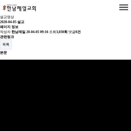
설교영상
2020-04-05 설교
페이지 정보
작성자
한남제일
20-04-05 09:16
조회
3,030회
댓글
0건
관련링크
목록
본문