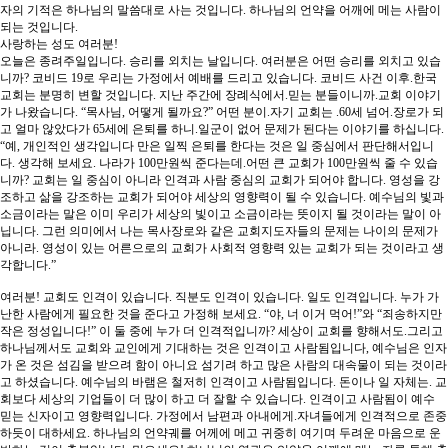
자의 기적은 하나님의 말씀대로 사는 것입니다. 하나님의 언약을 어깨에 메는 사람이
되는 것입니다.
사랑하는 성도 여러분!
오늘은 종려주일입니다. 승리를 외치는 날입니다. 여러분은 어떤 승리를 외치고 있습
니까? 코비드 19로 우리는 가정에서 예배를 드리고 있습니다. 코비드 사건 이후.한국
교회는 분명히 변할 것입니다. 지난 주간에 장례식에서.믿는 분들이니까.교회 이야기
가 나왔습니다. “목사님, 어떻게 될까요?” 어떤 분이.자기 교회는 .60세 넘어.장로가 되
고 얼마 않았다가 65세에 은퇴를 하니.일군이 없어 문제가 된다는 이야기를 하십니다.
“예, 개인적인 생각입니다 만은 일찍 은퇴를 한다는 것은 일 중심에서 판단해서입니
다. 생각해 보세요. 나라가 100만원씩 준다는데.어떤 큰 교회가 100만원씩 줄 수 있습
니까? 교회는 일 중심이 아니라 인격과 사람 중심의 교회가 되어야 합니다. 영성을 강
조하고 삶을 강조하는 교회가 되어야 세상의 영향력이 될 수 있습니다. 예수님의 빛과
소금이라는 말은 이미 우리가 세상의 빛이고 소금이라는 뜻이지 될 것이라는 말이 아
닙니다. 그런 의미에서 나는 목사장로와 같은 교회지도자들의 문제는 나이의 문제가
아니라. 영성이 있는 어른으로의 교회가 사회적 영향력 있는 교회가 되는 것이라고 생
각합니다.”
여러분! 교회도 인격이 있습니다. 직분도 인격이 있습니다. 일도 인격입니다. 누가 가
난한 사람에게 필요한 것을 준다고 가정해 보세요. “야, 너 이거 먹어!”와 “죄송하지만
작은 정성입니다!” 이 둘 중에 누가 더 인격적입니까? 세상이 교회를 향해서도.그리고
하나님께서도 교회와 교인에게 기대하는 것은 인격이고 사람됨입니다, 예수님은 인자
가 온 것은 섬김을 받으려 함이 아니요 섬기려 하고 많은 사람의 대속물이 되는 것이라
고 하셨습니다. 예수님의 바램은 철저히 인격이고 사람됨입니다. 돈이나 일 자체는. 교
회보다 세상의 기업들이 더 많이 하고 더 잘할 수 있습니다. 인격이고 사람됨이 예수
믿는 신자이고 영향력입니다. 가정에서 남편과 아내에게.자녀들에게 인격적으로 존중
하듯이 대하세요. 하나님의 언약궤를 어께에 메고 귀중히 여기며 두려운 마음으로 운