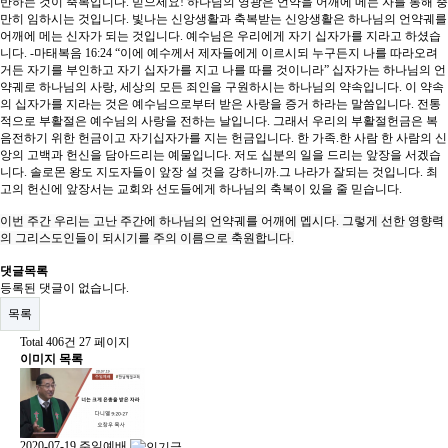
반하는 것이 축복입니다. 믿으세요! 하나님의 영광은 언약을 어깨에 메는 자를 통해 충
만히 임하시는 것입니다. 빛나는 신앙생활과 축복받는 신앙생활은 하나님의 언약궤를
어깨에 메는 신자가 되는 것입니다. 예수님은 우리에게 자기 십자가를 지라고 하셨습
니다. -마태복음 16:24 “이에 예수께서 제자들에게 이르시되 누구든지 나를 따라오려
거든 자기를 부인하고 자기 십자가를 지고 나를 따를 것이니라” 십자가는 하나님의 언
약궤로 하나님의 사랑, 세상의 모든 죄인을 구원하시는 하나님의 약속입니다. 이 약속
의 십자가를 지라는 것은 예수님으로부터 받은 사랑을 증거 하라는 말씀입니다. 전통
적으로 부활절은 예수님의 사랑을 전하는 날입니다. 그래서 우리의 부활절헌금은 복
음전하기 위한 헌금이고 자기십자가를 지는 헌금입니다. 한 가족.한 사람 한 사람의 신
앙의 고백과 헌신을 담아드리는 예물입니다. 저도 십분의 일을 드리는 앞장을 서겠습
니다. 솔로몬 왕도 지도자들이 앞장 설 것을 강하니까.그 나라가 잘되는 것입니다. 최
고의 헌신에 앞장서는 교회와 선도들에게 하나님의 축복이 있을 줄 믿습니다.
이번 주간 우리는 고난 주간에 하나님의 언약궤를 어깨에 멥시다. 그렇게 선한 영향력
의 그리스도인들이 되시기를 주의 이름으로 축원합니다.
댓글목록
등록된 댓글이 없습니다.
목록
Total 406건
27 페이지
이미지 목록
2020-07-19 주일예배