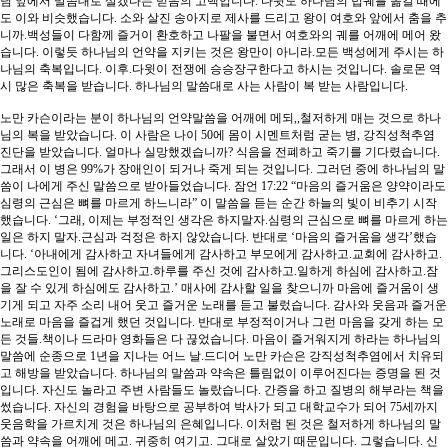
님 앞에서 말씀대로 살겠다는 믿음의 고백입니다. 다윗도 하나님의 법궤를 옮길 때에
도 이와 비슷했습니다. 소와 살진 송아지로 제사를 드리고 왕이 여호와 앞에서 춤을 추
니까.백성들이 다함께 즐거이 환호하고 나팔을 불면서 여호와의 궤를 어깨에 메어 왔
습니다. 이렇듯 하나님의 언약을 지키는 것은 왕만이 아니라.모든 백성에게 주시는 하
나님의 축복입니다. 이후.다윗이 전쟁에 승승장구한다고 하시는 것입니다. 솔로몬 역
시 많은 축복을 받습니다. 하나님의 말씀대로 사는 사람이 복 받는 사람입니다.
노만 카슨이라는 분이 하나님의 언약말씀을 어깨에 메되,,철저하게 매는 것으로 하나
님의 복을 받았습니다. 이 사람은 나이 50에 몸이 시멘트처럼 굳는 병, 강직성척추염
진단을 받았습니다. 얼마나 실망했겠습니까? 식음을 전폐하고 죽기를 기다렸습니다.
그래서 이 병은 99%가 장애인이 되거나 죽게 되는 것입니다. 그러던 중에 하나님의 말
씀이 나에게 주신 말씀으로 받아들었습니다. 잠언 17:22 “마음의 즐거움은 양약이라도
심령의 근심은 뼈를 마르게 하느니라” 이 말씀을 듣는 순간 하늘의 빛이 비추기 시작
했습니다. ‘그래, 이제는 부정적인 생각은 하지말자.심령의 근심으로 뼈를 마르게 하는
일은 하지 말자.근심과 걱정은 하지 않았습니다. 반대로 ‘마음의 즐거움을 생각’했습
니다. ‘아내에게 감사하고 자녀들에게 감사하고 부모에게 감사하고.교회에 감사하고.
그리스도인이 됨에 감사하고.하루를 주신 것에 감사하고.일하게 하심에 감사하고.잠
을 잘 수 있게 하심에도 감사하고.’ 매사에 감사할 일을 찾으니까 마음에 즐거움이 생
기게 되고 자주 소리 내어 웃고 즐거운 노래를 듣고 불렀습니다. 감사와 웃음과 즐거운
노래로 마음을 즐겁게 했던 것입니다. 반대로 부정적이거나 그런 마음을 갖게 하는 모
든 것들.책이나 드라마 영화들은 다 끊었습니다. 마음이 즐거워지게 하라는 하나님의
말씀에 순종으로 1년을 지나는 어느 날.드디어 노만 카슨은 강직성척추염에서 치유되
고 해방을 받았습니다. 하나님의 말씀과 약속은 틀림없이 이루어진다는 증명을 된 것
입니다. 자신도 놀라고 주변 사람들도 놀랐습니다. 간증을 하고 질병의 해부라는 책을
썼습니다. 자신의 경험을 바탕으로 공부하여 박사가 되고 대학교수가 되어 75세까지
웃음학을 가르치게 것은 하나님의 은혜입니다. 이처럼 된 것은 철저하게 하나님의 말
씀과 약속을 어깨에 메고. 귀중히 여기고. 그대로 살았기 때문입니다. 그렇습니다. 신