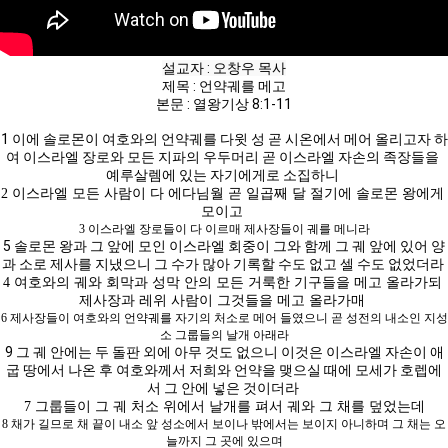
설교자 : 오창우 목사
제목 : 언약궤를 메고
본문 : 열왕기상 8:1-11
1 이에 솔로몬이 여호와의 언약궤를 다윗 성 곧 시온에서 메어 올리고자 하
여 이스라엘 장로와 모든 지파의 우두머리 곧 이스라엘 자손의 족장들을 
예루살렘에 있는 자기에게로 소집하니 
2 이스라엘 모든 사람이 다 에다님월 곧 일곱째 달 절기에 솔로몬 왕에게 
모이고 
3 이스라엘 장로들이 다 이르매 제사장들이 궤를 메니라
5 솔로몬 왕과 그 앞에 모인 이스라엘 회중이 그와 함께 그 궤 앞에 있어 양
과 소로 제사를 지냈으니 그 수가 많아 기록할 수도 없고 셀 수도 없었더라 
4 여호와의 궤와 회막과 성막 안의 모든 거룩한 기구들을 메고 올라가되 
제사장과 레위 사람이 그것들을 메고 올라가매 
6 제사장들이 여호와의 언약궤를 자기의 처소로 메어 들였으니 곧 성전의 내소인 지성
소 그룹들의 날개 아래라
9 그 궤 안에는 두 돌판 외에 아무 것도 없으니 이것은 이스라엘 자손이 애
굽 땅에서 나온 후 여호와께서 저희와 언약을 맺으실 때에 모세가 호렙에
서 그 안에 넣은 것이더라 
7 그룹들이 그 궤 처소 위에서 날개를 펴서 궤와 그 채를 덮었는데
8 채가 길므로 채 끝이 내소 앞 성소에서 보이나 밖에서는 보이지 아니하며 그 채는 오
늘까지 그 곳에 있으며