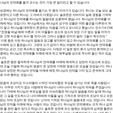
나님의 언약궤를 옮겨 모시는 것이 가장 큰 일이라고 할 수 있습니다.
성경에는 하나님의 언약궤를 옮기는 두 왕의 이야기가 있습니다. 하나는 오늘 보는 솔
로몬이고 다른 하나는 그 아버지 다윗입니다. 솔로몬은 아버지의 실패 경험을 기억하
고 하나님의 언약궤를 하나님의 말씀대로 순종하며 했습니다. 하나님의 언약궤를 어
깨에 메는 것입니다. 하나님께서는 하나님의 성구와 성물은 어떤 물건을 다루듯이 하
지 말고 하나님을 대하듯이 존경하는 마음을 가지고 모시라고 했습니다. 민수기4:15에
“진영을 떠날 때에 아론과 그의 아들들이 성소와 성소의 모든 기구 덮는 일을 마치거
든 고핫 자손들이 와서 멜 것이니라 그러나 성물은 만지지 말라 그들이 죽으리라.”
다윗 왕은 이런 하나님의 말씀과 경고를 생각하지 않고 하나님의 언약궤를 소가 끄는
수레에 싣고 옮겼습니다. 그런데 소가 갑자기 뛰는 바람에 웃사가 하나님의 언약궤를
만지는 순간.그만 즉사하고 말았습니다. 다윗은 이 일로 많이 화가 났지만.회개하고 나
중에는 하나님의 언약궤를 어깨에 메게 하고 예루살렘 성으로 무사히 옮긴 적이 있습
니다.
솔로몬 왕은 철저하게 하나님의 언약궤를 어깨에 메게하고 성전의 지성소에 모셨는
데.오늘 11절에 하나님의 영광이 온 성전에 가득한 영광스런 모습을 보았습니다. 하나
님의 성전은 하나님의 언약을 어깨에 메듯.하나님의 언약을 가치 있고 존귀하게 그대
로 지켜 행하는 것입니다.
믿음의 조상이요 이스라엘의 시작인 아브라함은 우상을 섬기는 자로 죽을 사람입니
다. 아무런 가치가 없는 사람에게 하나님이 나타나셔서 하나님의 약속을 주셨습니다.
나이 75세에 하나님의 부르심을 받은 아브라함은 하나님의 말씀을 따라 살 때 하나님
은 그 길을 인도하시고 나이100세에 아들을 낳는 기적으로 유대인의 조상이 되고 모든
믿는 자의 조상이 된 것입니다. 신자의 기적은 하나님의 말씀대로 사는 것입니다. 하나
님의 언약을 어깨에 메는 사람이 되는 것입니다. 하나님의 언약궤에는 오직 하나 십계
명 돌 판만 들어 있다고 하십니다. 솔로몬 성전에 모신 법궤는 유일하게 십계명 돌판으