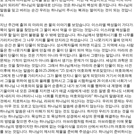
로 모세와 하나님과 언약을 맺은 증거 판입니다. “너는 내 백성이되고 나는 너의 하나
님이 되리라” 하나님의 말씀대로 산다는 것은.하나님의 백성의 증거입니다. 하나님의
말씀을 잊고 버리는 순간 우리는 하나님이 주시는 복과는 멀어지는 것이 되는 것입니
다.
지난 주간에 출16 의 마라의 쓴 물의 이야기를 보았습니다. 이스라엘 백성들이 가다가.
목이 말라 물을 찾았는데 그 물이 써서 먹을 수 없다는 것입니다. 이스라엘 백성들은
아무 할 일이 없어 불평을 할 수 밖에 없었습니다. 하나님께서 명령하시기를 한 나무를
가리키시면서 그 나무 가지를 물에 던지라고 하셨습니다. 그 나뭇가지가 물에 던져지
는 순간 쓴 물이 단물이 되었습니다. 성서학자들에 의하면 지금도 그 지역에 사는 사람
들은 한 나뭇가지를 물에 던질 때 쓴 물이 단 물이 되어 먹는 다는 것입니다. 마라의 쓴
물이 단물이 되는 것은 기적이 아니라 무지입니다. 몰라서 그랬다는 말입니다. 우리의
문제는 기적이 없어서가 아니라.몰라서 생기는 문제가 더 많습니다. 세상의 과학은 모
르는 것을 찾아내는 것입니다. 그래서 하나님께서는 마라의 쓴물이 단물이 되는 사건
이후에 하시는 말씀이.출16:25-26에서 “25 모세가 여호와께 부르짖었더니 여호와께서
그에게 한 나무를 가리키시니 그가 물에 던지니 물이 달게 되었더라 거기서 여호와께
서 그들을 위하여 법도와 율례를 정하시고 그들을 시험하실새 26 이르시되 너희가 너
희 하나님 나 여호와의 말을 들어 순종하고 내가 보기에 의를 행하며 내 계명에 귀를
기울이며 내 모든 규례를 지키면 내가 애굽 사람에게 내린 모든 질병 중 하나도 너희에
게 내리지 아니하리니 나는 너희를 치료하는 여호와임이라” 하나님의 말씀대로 사는
것에서. 치료하시는 하나님, 라파의 하나님이 되신다는 것입니다. 우리의 문제는 우리
는 아무 것도 모르고 있는데도 하나님의 말씀에 순종하지 않는다는 것입니다. 성경의
하나님의 말씀은 내가 이해가 되지 않는 것도 있습니다. 하지만 우리가 모르는 것을 아
시는 하나님입니다. 묵상하고 또 묵상하여.성경에서 세상의 문제를 해결하는 하나님
의 방법을 찾으면 주시는 하나님입니다. 아브라함처럼 하세요. 아브라함은 이애 못할
하나님의 명령이지만 하나밖에 없는 아들이삭을 모리아 산에서 바치니까.여호와 이레
를 보는 것입니다. 하나님이 제사의 제물을 준비해 주셨습니다. 하나님이 준비하시는