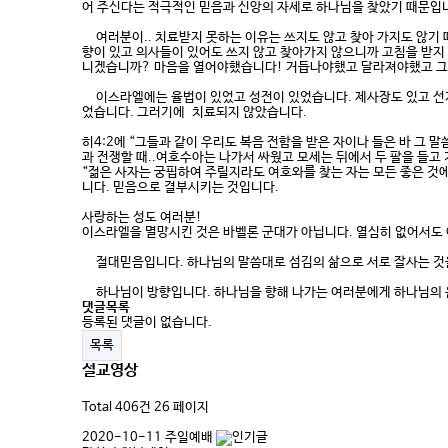
어 주신다는 적극적인 믿음과 신앙의 자세로 하나님을 찾았기 때문입니
여러분이.. 치료받지 못하는 이유는 쓰지도 않고 찾아 가지도 않기 
향이 있고 의사들이 있어도 쓰지 않고 찾아가지 않으니까 고침을 받지
니겠습니까? 마음을 열어야했습니다! 거듭나야했고 달라져야했고 
이스라엘에는 율법이 있었고 성전이 있었습니다. 제사장도 있고 선지자
었습니다. 그러기에 치료되지 않았습니다.
히4:2에 “그들과 같이 우리도 복음 전함을 받은 자이나 들은 바 그
과 전쟁할 때..여호수아는 나가서 싸웠고 모세는 뒤에서 두 팔을 들고
“젊은 사자는 궁핍하여 주릴지라도 여호와를 찾는 자는 모든 좋은 것
니다. 믿음으로 결부시키는 것입니다.
사랑하는 성도 여러분!
이스라엘을 멸망시킨 것은 바벨론 군대가 아닙니다. 열심히 없어서도
절대믿음입니다. 하나님의 말씀대로 섬김의 삶으로 서로 잘사는 것을 
하나님이 방향입니다. 하나님을 향해 나가는 여러분에게 하나님의 은
댓글목록
등록된 댓글이 없습니다.
목록
설교영상
Total 406건
26 페이지
2020-10-11 주일예배​