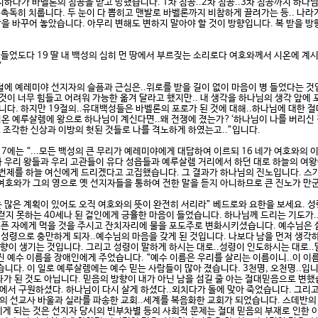
하다가 바벨론의 침공을 받고 망했습니다. 1차 침공..2차 침공..3차 침공까지 하
촉독히 치룹니다. 두 눈이 다 뽑히고 맨발로 바벨론까지 비참하게 끌려가는 등.. 나
을 바꾸어 놓았습니다. 아무리 변해도 변하지 말아야 할 것이 방향입니다. 복 받을 방향
 병들었도다 19 딸 내 백성의 심히 먼 땅에서 부르짖는 소리로다 여호와께서 시온에 계
”
절에 예레미야 선지자의 슬픔과 근심은..위로를 받을 길이 없이 마음이 병 들었다는 
이 너무 힘들고 어려워 가능한 옮겨 달라고 했지만.. 내 생각을 하나님의 생각 앞에 
니다. 하지만 19절의..유대백성들은 바벨론의 포로가 된 것에 대해..하나님에 대한 
시온 예루살렘에 왕으로 하나님이 계신다면..왜 전쟁에 졌는가?‘하나님이 나를 버리신 
 조각한 신상과 이방의 헛된 것들로 나를 격노하게 하였는고..”입니다.
에는 “...모든 백성의 큰 무리가 예레미야에게 대답하여 이르되 16 네가 여호와의 이
조와 우리 왕들과 우리 고관들이 유다 성읍들과 예루살렘 거리에서 하던 대로 하늘의 여
제를 하늘 여신에게 드리겠다고 고집했습니다. 그 결과가 하나님의 진노입니다. 스가랴 
의 여호와가 그의 영으로 옛 선지자들을 통하여 전한 말을 듣지 아니하므로 큰 진노가 
 많은 계획이 있어도 오직 여호와의 뜻이 완전히 서리라” 베드로와 요한을 보세요. 성
걷지 못하는 40세나 된 걸인에게 긍휼한 마음이 들었습니다. 하나님께 드리는 기도가
고픈 자에게 먹을 것을 주시고 잔치자리에 물을 포도주로 변화시키셨습니다. 예수님은
성령으로 충만하게 되자..예수님의 마음을 갖게 된 것입니다. 나보다 남을 먼저 생각하
방향이 생기는 것입니다. 그리고 성령이 말하게 하시는 대로..성령이 인도하시는 대로..
진 예수 이름을 장애인에게 주었습니다. “예수 이름은 우리를 살리는 이름이니..이 이
습니다. 이 일로 예루살렘에는 예수 믿는 사람들이 많아 졌습니다. 3천명, 오천명..입
자가 된 것도 아닙니다. 믿음의 방향이 내가 아닌 남을 섬길 줄 아는 절대믿음으로 변했
서 구원하셨다. 하나님이 다시 살게 하셨다..외치다가 돌에 맞아 죽었습니다. 그리고
 선교사 바울과 실라를 파송한 교회..세계를 복음화한 교회가 되었습니다. 스데반의 
끼게 되는 것은 선지자 당시의 빈부차별 등의 사회적 문제는 절대 믿음의 부재로 인한