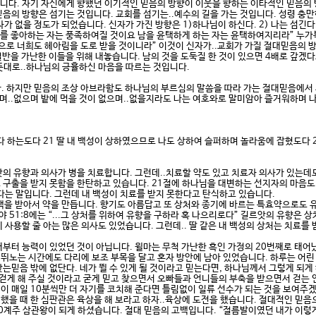
니다. 자기 자신에게 향했던 이기적인 믿음의 방향이 이웃을 향하는 이타적인 믿음의 
믿음의 방향은 섬기는 것입니다. 교회를 섬기는..예수의 길을 가는 것입니다. 성령 충만
자가 없을 정도가 되었습니다. 신자가 가진 방향은 1)하나님이 하신다. 2) 나는 섬긴다. 
를 좋아하는 자는 풍족하여질 것이요 남을 윤택하게 하는 자는 윤택하여지리라” 누가복음
으로 너희도 헤아림을 도로 받을 것이니라” 이것이 신자가..교회가 가질 절대믿음의 
반을 가난한 이들을 위해 내놓습니다. 남의 것을 도둑질 한 것이 있으면 4배로 갚겠
뜻대로..하나님의 긍휼하신 마음을 따르는 것입니다.
지만 믿음의 조상 아브라함도 하나님의 부르심의 말씀을 따라 가는 절대믿음에서 시작이
며..없으며 밭에 먹을 것이 없으며..없을지라도 나는 여호와로 말미암아 즐거워하며 나
다 하는도다 21 딸 내 백성이 상하였으므로 나도 상하여 슬퍼하며 놀라움에 잡혔도다 
앗의 유향과 의사가 병을 치료합니다. 그런데..치료할 약도 있고 치료자 의사가 있는데도
 구출을 받지 못함을 한탄하고 있습니다. 21절에 하나님을 대변하는 선지자의 마음도.
는 말입니다. 그런데 내 백성이 치료를 받지 못한다고 탄식하고 있습니다.
을 받아서 약을 만듭니다. 향기도 아름답고 또 상처와 종기에 바르는 특효약으로도 유
야 51:8에는 “...그 상처를 위하여 유향을 구하라 혹 나으리로다” 길르앗의 유향은
 사용할 줄 아는 많은 의사도 있었습니다. 그런데.. 딸 같은 내 백성의 상처는 치료를
터 능력이 있었던 것이 아닙니다. 윌마는 무척 가난한 흑인 가정의 20번째로 태어
뛰노는 시간에도 다리에 보조 부목을 달고 혼자 방안에 남아 있었습니다. 하루는 어린 
찾는믿음 밖에 없단다. 네가 뛸 수 있게 될 것이라고 믿는다면, 하나님께서 그렇게 되게
걷게 해 주실 것이라고 굳게 믿고 찾으면서 오빠들과 언니들의 부축을 받으면서 걷는 
님이 매일 10분씩만 더 자기를 코치해 준다면 틀림없이 일류 선수가 되는 것을 보여주겠다
을 때 한 심판관은 육상을 해 보라고 하자..육상에 도전을 했습니다. 절대적인 믿음으
400계주 삼관왕이 되게 하셨습니다. 절대 믿음의 고백입니다. “절름발이였던 내가 이렇