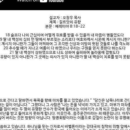
설교자 : 오창우 목사
제목 : 길르앗의 유향
본문 : 예레미야 8:18-22
18 슬프다 나의 근심이여 어떻게 위로를 받을 수 있을까 내 마음이 병들었도다
19 딸 내 백성의 심히 먼 땅에서 부르짖는 소리로다 여호와께서 시온에 계시지 아니한가
데 계시지 아니한가 그들이 어찌하여 그 조각한 신상과 이방의 헛된 것들로 나를 격노
20 추수할 때가 지나고 여름이 다 하였으나 우리는 구원을 얻지 못한다 하는도다
21 딸 내 백성이 상하였으므로 나도 상하여 슬퍼하며 놀라움에 잡혔도다
 유향이 있지 아니한가 그 곳에는 의사가 있지 아니한가 딸 내 백성이 치료를 받지 못
으로 간다고 말하면서 북쪽을 향해 마차를 몰고 있었습니다.” “당신은 남쪽나라로 간
가는 길이 아닙니다.” 그랬더니 그 사람은“나는 돈을 넉넉히 가지고 있고, 마부가 마차
을 많이 버는 두 명의 유명한 선수가 한국에 들어오는 이야기가 소개 되고 있습니다. 
비난을 받고 들어오지 못하게 합니다. 이유인즉..음주운전이라는 죄 때문입니다. 아무
잃어 버리는 것은 방향이 아닙니다. 땅콩회항이라는 이름으로 갑질이 논란이 된 유명해
하고 있습니다. 하나님을 믿는 신자로서 바벨론이라는 강대국의 침략의 위협 앞에서