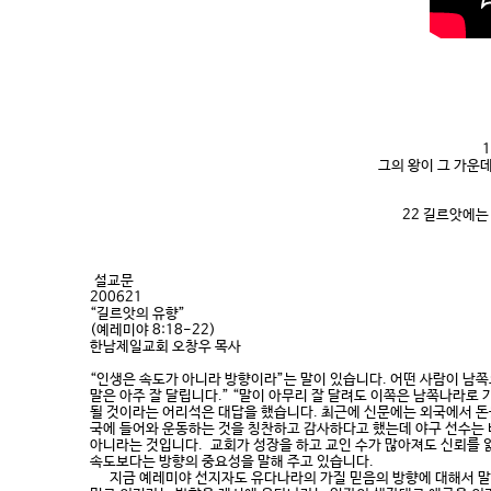
그의 왕이 그 가운
22 길르앗에는
설교문
200621
“길르앗의 유향”
(예레미야 8:18-22)
한남제일교회 오창우 목사
“인생은 속도가 아니라 방향이라”는 말이 있습니다. 어떤 사람이 남쪽
말은 아주 잘 달립니다.” “말이 아무리 잘 달려도 이쪽은 남쪽나라로 
될 것이라는 어리석은 대답을 했습니다. 최근에 신문에는 외국에서 돈
국에 들어와 운동하는 것을 칭찬하고 감사하다고 했는데 야구 선수는 
아니라는 것입니다. 교회가 성장을 하고 교인 수가 많아져도 신뢰를 
속도보다는 방향의 중요성을 말해 주고 있습니다.
지금 예레미야 선지자도 유다나라의 가질 믿음의 방향에 대해서 말씀