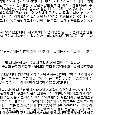
방향을 되고 섬기게 된 것입니다. 자녀들의 미래진로 역시 하나님 방향
한 초대교회 신자들은..가난한 사람들을 보면..자기의 것을 나누어 주
3)하나님이 하셨다..입니다. 잠언 11:24-25 “흩어 구제하여도 더
 6:38 “주라 그리하면 너희에게 줄 것이니 곧 후히 되어 누르고 흔
방향입니다. 삭개오가 아브라함의 자손이라는 인정을 받은 것은 하나님
다고 하는 것은 율법대로 하나님의 뜻을 따르는 절대 믿음으로 변한 것입
 되었습니다. 시 20:7에 “어떤 사람은 병거, 어떤 사람은 말을
의 구원의 하나님으로 말미암아 기뻐하리로다” (합 3:17-18) 하나
22 길르앗에는 유향이 있지 아니한가 그 곳에는 의사가 있지 아니한가
..“딸 내 백성이 치료를 받지 못함은 어찌 됨인고”하십니다.
.슬픔과 공포가 있다고 했습니다. 그리고 22절에 하는 말이 길르앗의
명했습니다. 창37:에 요셉을 노예로 사는 상인이 유향을 싣고 애굽으
 상처는 물론 모든 피부병에 양약이라고 큰 약효를 인정받고 있었기에 수
 받지 못했다고..예레미야가 탄식하고 있는 것입니다.
났습니다. 날 때부터 약하게 태어났고 폐렴에 성홍렬에 소아마비 진단
윌마가 그의 부모에게 물어 보았습니다. “엄마, 아빠! 나도 다른 아이
 해 주실 것을 믿고 찾아야 한다.” 어린 윌마는 부모님의 말을 그대로 받
연습을 시작했습니다. 12살이 되던 생일에 아무의 부축도 없이 혼자의
.” 코치는 웃었지만 절대적인 믿음의 윌마는 ‘Skeeter’사격선수라
로 하는 것입니다. ‘하나님이 함께 하시면 능치 못할 일이 없다!’ 하나
게 할 수 있었던 것은 하나님께서 나와 함께 하시면 꼭 무엇이든지 이루