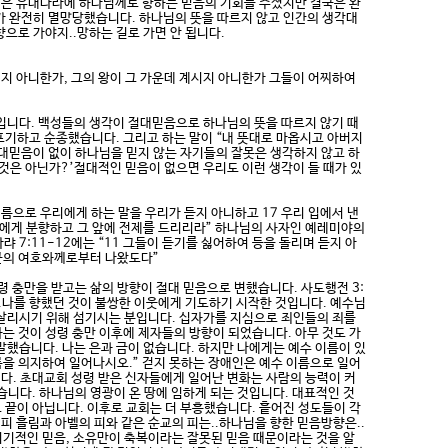
나님은 유대나라에 하나님께로 향하는 믿음의 기회를 주셨지만 결국은 완
라가 완전히 멸망당했습니다. 하나님의 뜻을 따르지 않고 인간의 생각대
으로 가야지..망하는 길로 가면 안 됩니다.
시지 아니한가, 그의 왕이 그 가운데 계시지 아니한가 그들이 어찌하여
것입니다. 백성들의 생각이 절대믿음으로 하나님의 뜻을 따르지 않기 때
포기하고 순종했습니다. 그리고 하는 말이 “내 뜻대로 마옵시고 아버지
절대믿음이 없이 하나님을 믿지 않는 자기들의 잘못은 생각하지 않고 하
것은 아닌가?’절대적인 믿음이 없으면 우리도 이런 생각이 들 때가 있
름으로 우리에게 하는 말을 우리가 듣지 아니하고 17 우리 입에서 낸
왕에게 분향하고 그 앞에 전제를 드리리라” 하나님의 사자인 예레미야의
7:11-12에는 “11 그들이 듣기를 싫어하여 등을 돌리며 듣지 아
만군의 여호와께로부터 나왔도다”
령 충만을 받고는 삶의 방향이 절대 믿음으로 변했습니다. 사도행전 3:
..나를 향했던 것이 불쌍한 이웃에게 기도하기 시작한 것입니다. 예수님
 살리시기 위해 섬기시는 분입니다. 십자가를 지심으로 죄인들의 죄를
는 것이 성령 충만 이후에 제자들의 방향이 되었습니다. 아무 것도 가
말했습니다. 나는 은과 금이 없습니다. 하지만 나에게는 예수 이름이 있
름을 의지하여 일어나시오.” 걷지 못하는 장애인은 예수 이름으로 일어
니다. 초대교회 성령 받은 신자들에게 일어난 변화는 사람의 능력이 커
습니다. 하나님의 영광이 온 땅에 임하게 되는 것입니다. 대표적인 것
 끝이 아닙니다. 이후로 교회는 더 부흥했습니다. 흩어진 성도들이 각
피 흘림과 아벨의 피와 같은 순교의 피는..하나님을 향한 믿음방향은..
 이기적인 믿음, 소유만이 축복이라는 잘못된 믿음 때문이라는 것을 알