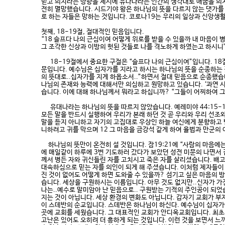
믿고 의지라는 방향을 제시에 유다나라는 인간의 생각대로 애굽을 의지
전히 멸망했습니다. 시드기야 왕은 하나님의 뜻을 다르지 않는 댓가를 
로 하는 자들은 망하는 것입니다. 코로나19는 우리의 일상과 신앙생활
첫째, 18-19절, 절대적인 믿음입니다.
“18 슬프다 나의 근심이여 어떻게 위로를 받을 수 있을까 내 마음이
그 조각한 신상과 이방의 헛된 것들로 나를 격노하게 하였는고 하시니
18-19절에서 중요한 구절은 “슬프다 나의 근심이여”입니다. 18
문입니다. 예수님은 십자가를 지라고 하시는 하나님의 뜻을 순종하는 것
의 뜻대로..십자가를 지게 하옵소서..”하면서 절대 믿음으로 순종했습
나님의 존재와 능력에 대해서만 의심하고 원망하고 있습니다. ‘과연 
습니다. 이에 대해 하나님께서 뭐라고 하십니까? “그들이 어찌하여 그
유대나라는 하나님의 뜻을 따르지 않았습니다. 예레미야 44:15-17
모든 말을 반드시 실행하여 우리가 본래 하던 것 곧 우리와 우리 선
말을 듣지 아니하고 자기의 고집대로 우상인 하늘 여신에게 분향하고 번
니하려고 귀를 막으며 12 그 마음을 금강석 같게 하여 율법과 만군
하나님의 뜻만이 온전히 설 것입니다. 잠19:21에 “사람의 마음에는
에 매일같이 하루에 3번 기도하러 갔다가 보았던 성전 미문의 나면서 
께서 병든 자와 귀신들린 자를 고치시고 죽은 자를 살리셨습니다. 배
대속하심으로 믿는 자를 의인이 되게 해 주셨습니다. 이처럼 제자들이 
진 것이 없어도 어떻게 하면 도와줄 수 있을까? 섬기고 싶은 마음의 
습니다. 세상을 구원하시는 이름입니다. 아무 것도 없지만..신자가 가
나는..예수로 말미암아 난 믿음으로.. 구원받는 기적의 주인공이 되었
지는 것이 아닙니다. 세상 환경의 변화도 아닙니다. 갑자기 교회가 부
이 스데반의 순교입니다. 스데반은 하나님이 하신다. 예수님이 십자가에
곳에 교회를 세웠습니다. 그 대표적인 교회가 안디옥교회입니다. 최초의
고난은 있어도 오히려 더 흥하게 되는 것입니다. 이런 것을 보면서 느