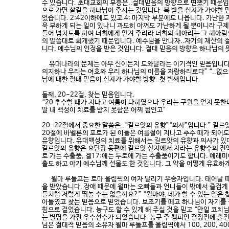
수 있습니다. 초대교회의 부흥은..절대믿음의 방향으로 변했기 때문입
으로 가면 살길을 하나님이 주시는 것입니다. 복 받을 신자가 가야할 
었습니다. 2:42이하에도 있고 4: 마지막 부분에도 나옵니다. 가난한 
욱 부하게 되는 일이 있나니 과도히 아껴도 가난하게 될 뿐이니라 구제
들어 넘치도록 하여 너희에게 안겨 주리라 너희의 헤아리는 그 헤아림
의 말씀대로 회개했기 때문입니다. 예수님을 만나자..자기의 재산의 절
니다. 예수님의 인정을 받은 것입니다. 절대 믿음의 방향은 하나님의 
유대나라의 문제는 아무 신이든지 도와달라는 이기적인 믿음입니다. 하
의지하나 우리는 여호와 우리 하나님의 이름을 자랑하리로다” “..없으
님에 대한 절대 믿음이 신자가 가야할 방향..첫 번째입니다.
둘째, 20-22절, 찾는 믿음입니다.
“20 추수할 때가 지나고 여름이 다하였으나 우리는 구원을 얻지 못한
딸 내 백성이 치료를 받지 못함은 어찌 됨인고”
20-22절에서 중요한 말씀은..“길르앗의 유향”“의사”입니다.” 길르
20절에 바벨론의 포로가 된 이들은 여름철이 지나고 추수 때가 되어도
유향입니다. 유대백성의 치료를 위해서는 길르앗의 유향과 의사가 있다
길르앗의 유향은 요단강 동편에 길르앗 산지에서 자라는 유향수의 진액
로 가는 수출품, 겔17:에는 두로에 가는 수출품이기도 합니다. 예레미
출도 하고 아기 예수님께 선물도 한 것입니다. 그 약을 어떻게 유효하게
윌마 루돌프는 로마 올림픽의 여자 달리기 우승자입니다. 태어날 때부
을 받았습니다. 장애 때문에 윌마는 오빠들과 언니들이 밖에서 즐겁게 
들처럼 저렇게 뛰놀 수는 없을까요?” “윌마야, 네가 할 수 있는 일은 
아들였고 찾는 믿음으로 믿었습니다. 보조기를 떼고 하나님이 자기를 
힘으로 걸었습니다. 농구도 할 수 있게 해 주실 것을 믿고 “만일 코치
는 별명을 가진 우수선수가 되었습니다. 농구 주 챔피언 결정전에 출전했
님은 절대적 믿음의 소유자 윌마 루돌프를 올림픽에서 100, 200, 