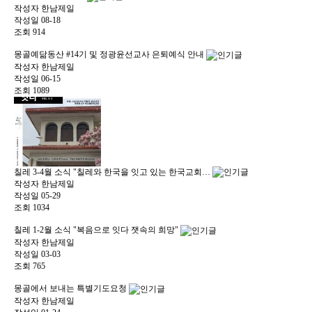
작성자
한남제일
작성일
08-18
조회
914
몽골예닮동산 #14기 및 정광윤선교사 은퇴예식 안내
작성자
한남제일
작성일
06-15
조회
1089
칠레 3-4월 소식 "칠레와 한국을 잇고 있는 한국교회…
작성자
한남제일
작성일
05-29
조회
1034
칠레 1-2월 소식 "복음으로 잇다 잿속의 희망"
작성자
한남제일
작성일
03-03
조회
765
몽골에서 보내는 특별기도요청
작성자
한남제일