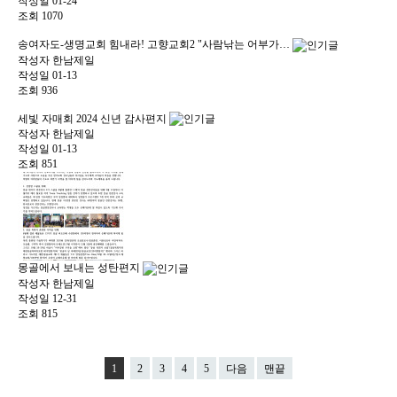
작성일
01-24
조회
1070
송여자도-생명교회 힘내라! 고향교회2 "사람낚는 어부가…
작성자
한남제일
작성일
01-13
조회
936
세빛 자매회 2024 신년 감사편지
작성자
한남제일
작성일
01-13
조회
851
몽골에서 보내는 성탄편지
작성자
한남제일
작성일
12-31
조회
815
1
2
3
4
5
다음
맨끝