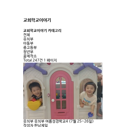
교회학교이야기
교회학교이야기 카테고리
전체
유치부
아동부
중고등부
청년부
꿈제작소
Total 247건
1 페이지
유치부
유치부 여름성경학교4 (7월 25~26일)
작성자
한남제일