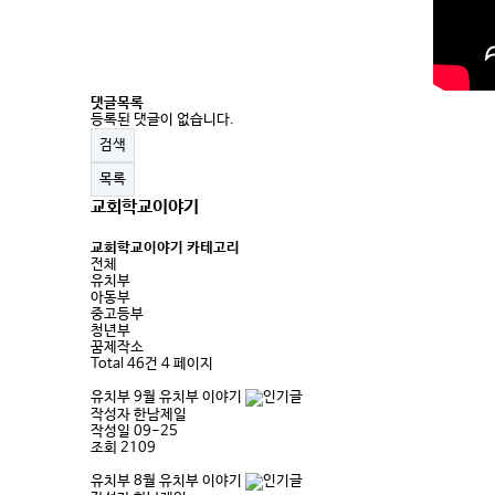
댓글목록
등록된 댓글이 없습니다.
검색
목록
교회학교이야기
교회학교이야기 카테고리
전체
유치부
아동부
중고등부
청년부
꿈제작소
Total 46건
4 페이지
유치부
9월 유치부 이야기
작성자
한남제일
작성일
09-25
조회
2109
유치부
8월 유치부 이야기