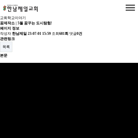
교회학교이야기
꿈제작소 | 5월 꿈꾸는 도시탐험!
페이지 정보
작성자
한남제일
23-07-01 15:59
조회
681회
댓글
0건
관련링크
목록
본문