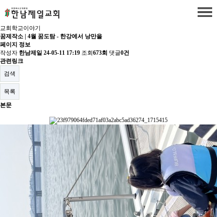
교회학교이야기
꿈제작소 | 4월 꿈도탐 - 한강에서 낭만을
페이지 정보
작성자
한남제일
24-05-11 17:19
조회
673회
댓글
0건
관련링크
검색
목록
본문