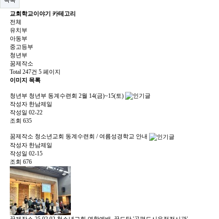
교회학교이야기 카테고리
전체
유치부
아동부
중고등부
청년부
꿈제작소
Total 247건
5 페이지
이미지 목록
청년부
청년부 동계수련회 2월 14(금)~15(토)
작성자
한남제일
작성일
02-22
조회
635
꿈제작소
청소년교회 동계수련회 / 여름성경학교 안내
작성자
한남제일
작성일
02-15
조회
676