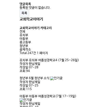
댓글목록
등록된 댓글이 없습니다.
목록
교회학교이야기
교회학교이야기 카테고리
전체
유치부
아동부
중고등부
청년부
꿈제작소
Total 247건
1 페이지
유치부
유치부 여름성경학교4 (7월 25~26일)
작성자
한남제일
작성일
07-28
조회
94
청년부
6월 청년부 소식
작성자
한남제일
작성일
07-25
조회
115
아동부
아동부 여름성경학교(7월 17~19일)
작성자
한남제일