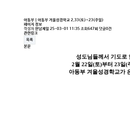
아동부 | 아동부 겨울성경학교 2.33(토)~23(주일)
페이지 정보
작성자
한남제일
25-03-01 11:35
조회
647회
댓글
0건
관련링크
목록
본문
성도님들께서 기도로 함께 
2월 22일(토)부터 23일(주일
아동부 겨울성경학교가 은혜 가