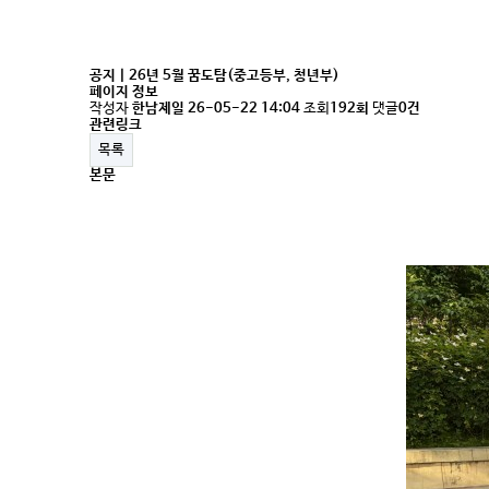
공지 | 26년 5월 꿈도탐(중고등부, 청년부)
페이지 정보
작성자
한남제일
26-05-22 14:04
조회
192회
댓글
0건
관련링크
목록
본문