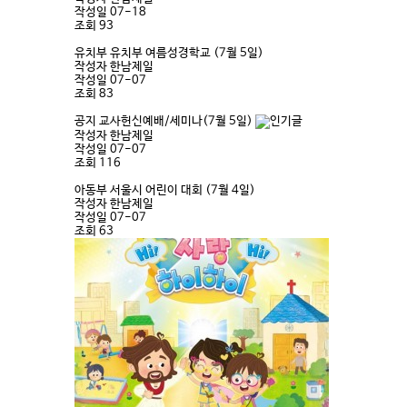
작성일
07-18
조회
93
유치부
유치부 여름성경학교 (7월 5일)
작성자
한남제일
작성일
07-07
조회
83
공지
교사헌신예배/세미나(7월 5일)
작성자
한남제일
작성일
07-07
조회
116
아동부
서울시 어린이 대회 (7월 4일)
작성자
한남제일
작성일
07-07
조회
63