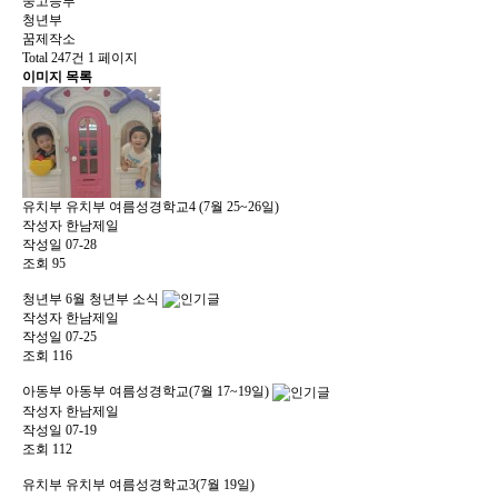
중고등부
청년부
꿈제작소
Total 247건
1 페이지
이미지 목록
유치부
유치부 여름성경학교4 (7월 25~26일)
작성자
한남제일
작성일
07-28
조회
95
청년부
6월 청년부 소식
작성자
한남제일
작성일
07-25
조회
116
아동부
아동부 여름성경학교(7월 17~19일)
작성자
한남제일
작성일
07-19
조회
112
유치부
유치부 여름성경학교3(7월 19일)