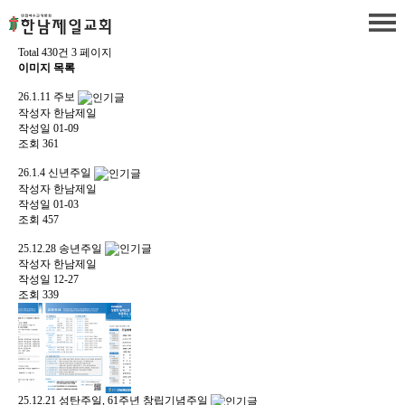
Total 430건
3 페이지
이미지 목록
26.1.11 주보
작성자
한남제일
작성일
01-09
조회
361
26.1.4 신년주일
작성자
한남제일
작성일
01-03
조회
457
25.12.28 송년주일
작성자
한남제일
작성일
12-27
조회
339
25.12.21 성탄주일, 61주년 창립기념주일