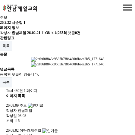
주보
26.2.22 사순절 1
페이지 정보
작성자
한남제일
26-02-21 11:38
조회
263회
댓글
0건
관련링크
목록
본문
댓글목록
등록된 댓글이 없습니다.
목록
Total 430건
1 페이지
이미지 목록
26.08.09 주보
작성자
한남제일
작성일
08-08
조회
116
26.08.02 이단경계주일